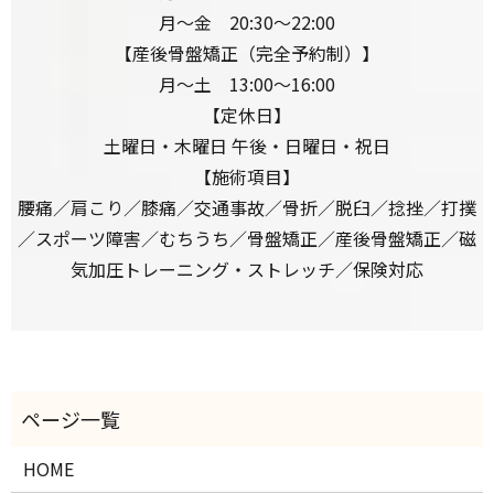
月～金 20:30～22:00
【産後骨盤矯正（完全予約制）】
月〜土 13:00〜16:00
【定休日】
土曜日・木曜日 午後・日曜日・祝日
【施術項目】
腰痛／肩こり／膝痛／交通事故／
骨折／脱臼／捻挫／打撲
／スポーツ障害／
むちうち／骨盤矯正／産後骨盤矯正／
磁
気加圧トレーニング・ストレッチ／保険対応
HOME